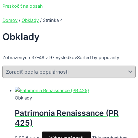
Preskočiť na obsah
Domov
/
Obklady
/ Stránka 4
Obklady
Zobrazených 37–48 z 97 výsledkov
Sorted by popularity
Obklady
Patrimonia Renaissance (PR
425)
0.00
€
Výber možností
This product has