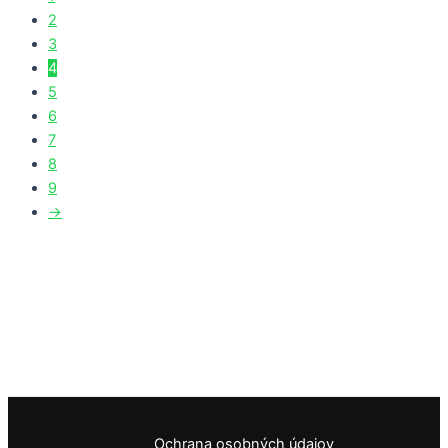
2
3
4
5
6
7
8
9
→
Ochrana osobných údajov