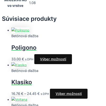
1.08
vo vrstve
Súvisiace produkty
Betónová dlažba
Poligono
33.00
€
Výber možností
s DPH
Betónová dlažba
Klasiko
16.76
€
–
24.45
€
Výber možností
s DPH
Betónová dlažba