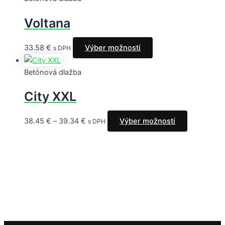
Voltana
33.58
€
Výber možností
s DPH
Betónová dlažba
City XXL
38.45
€
–
39.34
€
Výber možností
s DPH