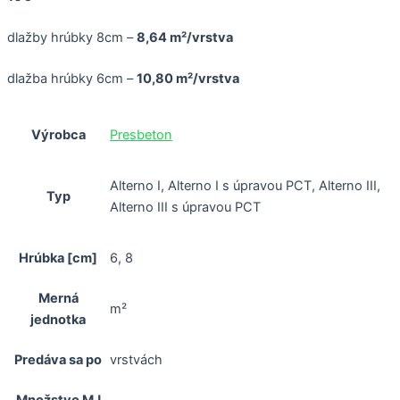
dlažby hrúbky 8cm –
8,64 m²/vrstva
dlažba hrúbky 6cm –
10,80 m²/vrstva
Výrobca
Presbeton
Alterno I, Alterno I s úpravou PCT, Alterno III,
Typ
Alterno III s úpravou PCT
Hrúbka [cm]
6, 8
Merná
m²
jednotka
Predáva sa po
vrstvách
Množstvo MJ