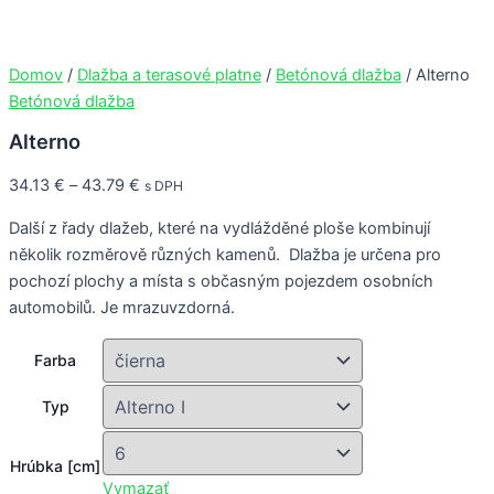
množstvo
Preskočiť
This
This
This
This
Alterno
na
product
product
product
product
obsah
has
has
has
has
Domov
/
Dlažba a terasové platne
/
Betónová dlažba
/ Alterno
multiple
multiple
multiple
multiple
Betónová dlažba
variants.
variants.
variants.
variants.
Alterno
The
The
The
The
options
options
options
options
34.13
€
–
43.79
€
s DPH
may
may
may
may
be
be
be
be
Další z řady dlažeb, které na vydlážděné ploše kombinují
chosen
chosen
chosen
chosen
několik rozměrově různých kamenů. Dlažba je určena pro
on
on
on
on
pochozí plochy a místa s občasným pojezdem osobních
the
the
the
the
automobilů. Je mrazuvzdorná.
product
product
product
product
page
page
page
page
Farba
Typ
Hrúbka [cm]
Vymazať