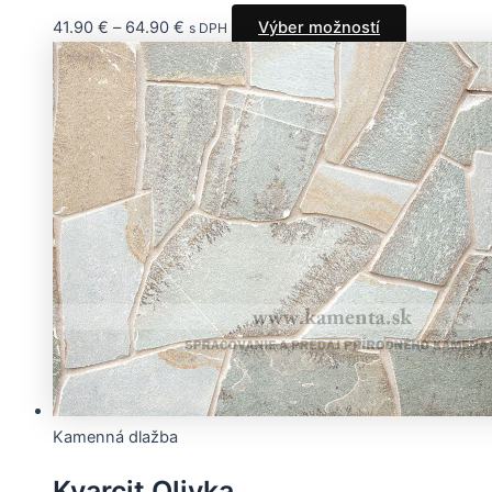
41.90
€
–
64.90
€
Výber možností
s DPH
Kamenná dlažba
Kvarcit Olivka