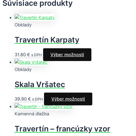
Súvisiace produkty
Obklady
Travertín Karpaty
31.80
€
Výber možností
s DPH
Obklady
Skala Vršatec
39.90
€
Výber možností
s DPH
Kamenná dlažba
Travertín – francúzky vzor