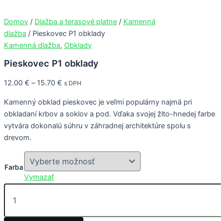
množstvo
Preskočiť
This
This
This
This
Pieskovec
na
product
product
product
product
Domov
/
Dlažba a terasové platne
/
Kamenná
P1
obsah
has
has
has
has
dlažba
/ Pieskovec P1 obklady
obklady
multiple
multiple
multiple
multiple
Kamenná dlažba
,
Obklady
variants.
variants.
variants.
variants.
Pieskovec P1 obklady
The
The
The
The
options
options
options
options
12.00
€
–
15.70
€
s DPH
may
may
may
may
be
be
be
be
Kamenný obklad pieskovec je veľmi populárny najmä pri
chosen
chosen
chosen
chosen
obkladaní krbov a soklov a pod. Vďaka svojej žlto-hnedej farbe
on
on
on
on
vytvára dokonalú súhru v záhradnej architektúre spolu s
the
the
the
the
drevom.
product
product
product
product
page
page
page
page
Farba
Vymazať