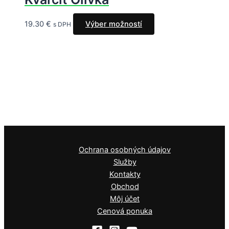
19.30
€
Výber možností
s DPH
Ochrana osobných údajov
Služby
Kontakty
Obchod
Môj účet
Cenová ponuka