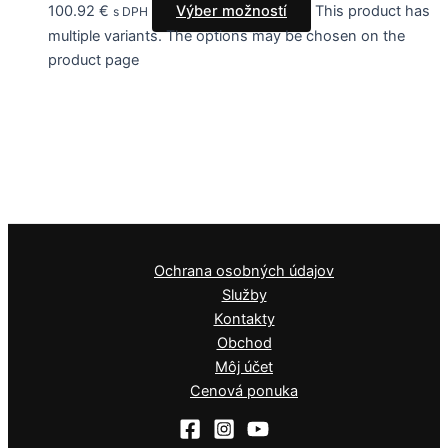
100.92
€
Výber možností
This product has
s DPH
multiple variants. The options may be chosen on the
product page
Ochrana osobných údajov
Služby
Kontakty
Obchod
Môj účet
Cenová ponuka