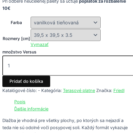
Pri odbere neucelenej palety sa účtuje
poplatok za rozbalenie
10€
Farba
Rozmery [cm]
Vymazať
množstvo Versus
Pridať do košíka
Katalógové číslo:
-
Kategória:
Terasové platne
Značka:
Friedl
Popis
Ďalšie informácie
Dlažba je vhodná pre všetky plochy, po ktorých sa nejazdí a
teda nie sú odolné voči posypovej soli. Každý formát vykazuje