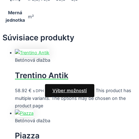
Merná
m²
jednotka
Súvisiace produkty
Betónová dlažba
Trentino Antik
58.92
€
Výber možností
This product has
s DPH
multiple variants. The options may be chosen on the
product page
Betónová dlažba
Piazza