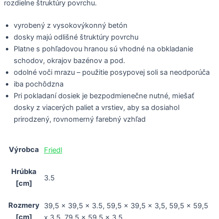
rozdielne štruktúry povrchu.
vyrobený z vysokovýkonný betón
dosky majú odlišné štruktúry povrchu
Platne s pohľadovou hranou sú vhodné na obkladanie
schodov, okrajov bazénov a pod.
odolné voči mrazu – použitie posypovej soli sa neodporúča
iba pochôdzna
Pri pokladaní dosiek je bezpodmienečne nutné, miešať
dosky z viacerých paliet a vrstiev, aby sa dosiahol
prirodzený, rovnomerný farebný vzhľad
Výrobca
Friedl
Hrúbka
3.5
[cm]
Rozmery
39,5 x 39,5 x 3.5, 59,5 x 39,5 x 3,5, 59,5 x 59,5
[cm]
x 3,5, 79,5 x 59,5 x 3,5