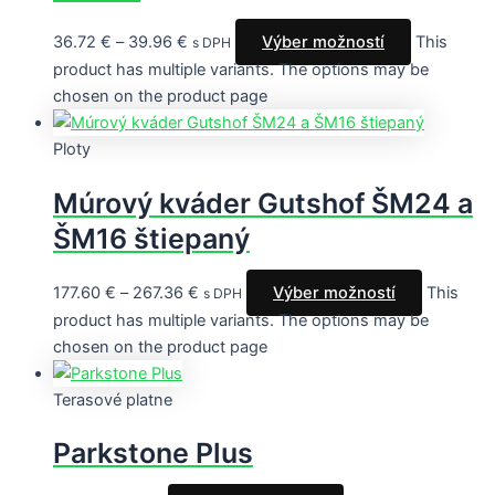
36.72
€
–
39.96
€
Výber možností
This
s DPH
product has multiple variants. The options may be
chosen on the product page
Ploty
Múrový kváder Gutshof ŠM24 a
ŠM16 štiepaný
177.60
€
–
267.36
€
Výber možností
This
s DPH
product has multiple variants. The options may be
chosen on the product page
Terasové platne
Parkstone Plus