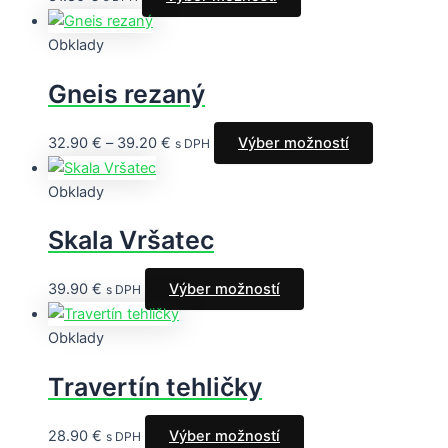
Obklady
Gneis rezaný
32.90
€
–
39.20
€
Výber možností
s DPH
Obklady
Skala Vršatec
39.90
€
Výber možností
s DPH
Obklady
Travertín tehličky
28.90
€
Výber možností
s DPH