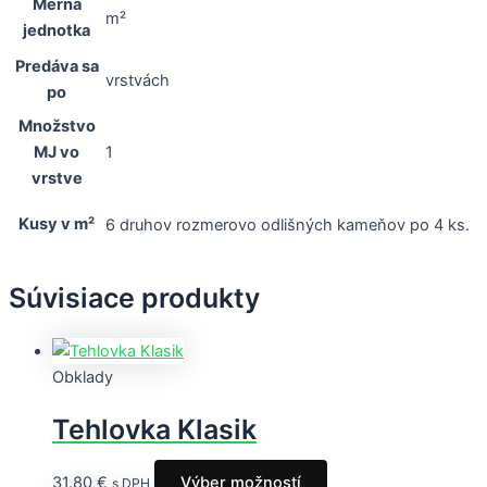
Merná
m²
jednotka
Predáva sa
vrstvách
po
Množstvo
1
MJ vo
vrstve
Kusy v m²
6 druhov rozmerovo odlišných kameňov po 4 ks.
Súvisiace produkty
Obklady
Tehlovka Klasik
31.80
€
Výber možností
s DPH