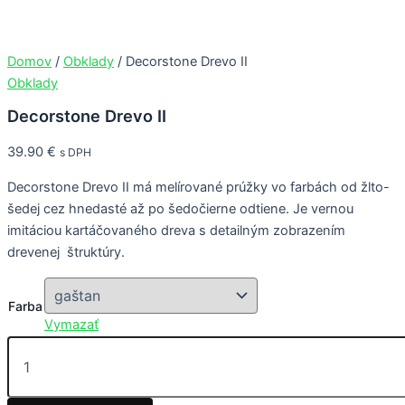
množstvo
Preskočiť
This
This
This
This
Decorstone
na
product
product
product
product
Drevo
obsah
has
has
has
has
Domov
/
Obklady
/ Decorstone Drevo II
II
multiple
multiple
multiple
multiple
Obklady
variants.
variants.
variants.
variants.
Decorstone Drevo II
The
The
The
The
options
options
options
options
39.90
€
s DPH
may
may
may
may
be
be
be
be
Decorstone Drevo II má melírované prúžky vo farbách od žlto-
chosen
chosen
chosen
chosen
šedej cez hnedasté až po šedočierne odtiene. Je vernou
on
on
on
on
imitáciou kartáčovaného dreva s detailným zobrazením
the
the
the
the
drevenej štruktúry.
product
product
product
product
page
page
page
page
Farba
Vymazať