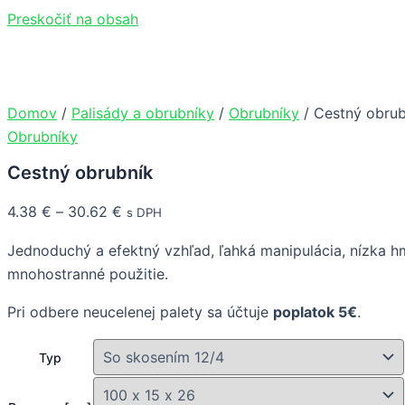
Preskočiť na obsah
Domov
/
Palisády a obrubníky
/
Obrubníky
/ Cestný obrub
Obrubníky
Cestný obrubník
4.38
€
–
30.62
€
s DPH
Jednoduchý a efektný vzhľad, ľahká manipulácia, nízka h
mnohostranné použitie.
Pri odbere neucelenej palety sa účtuje
poplatok 5€
.
Typ