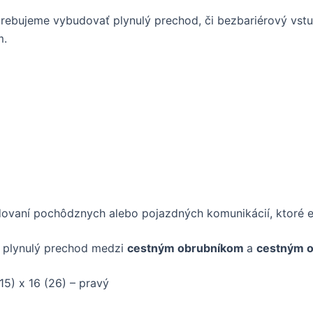
trebujeme vybudovať plynulý prechod, či bezbariérový vst
m.
dovaní pochôdznych alebo pojazdných komunikácií, ktoré e
o plynulý prechod medzi
cestným obrubníkom
a
cestným 
15) x 16 (26) – pravý