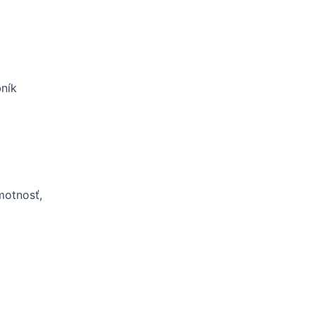
ník
motnosť,