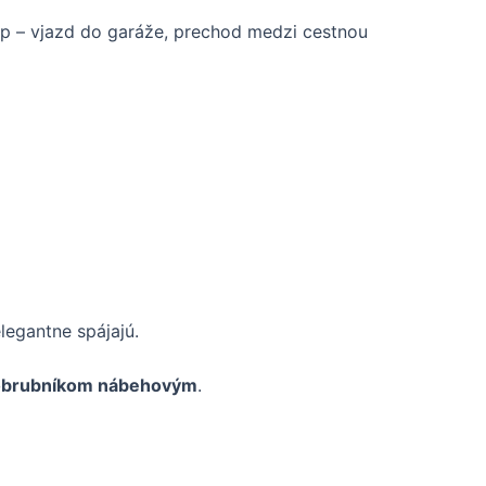
up – vjazd do garáže, prechod medzi cestnou
legantne spájajú.
obrubníkom nábehovým
.