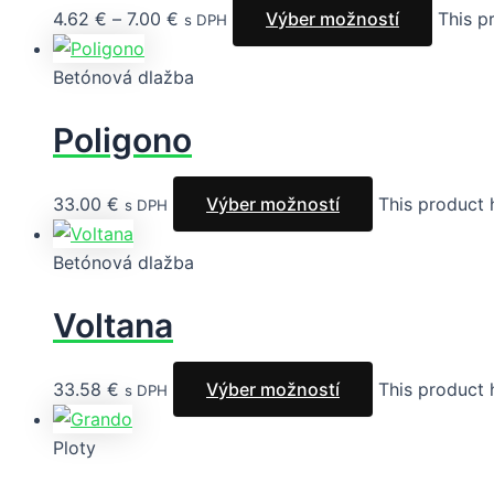
4.62
€
–
7.00
€
Výber možností
This p
s DPH
Betónová dlažba
Poligono
33.00
€
Výber možností
This product 
s DPH
Betónová dlažba
Voltana
33.58
€
Výber možností
This product 
s DPH
Ploty