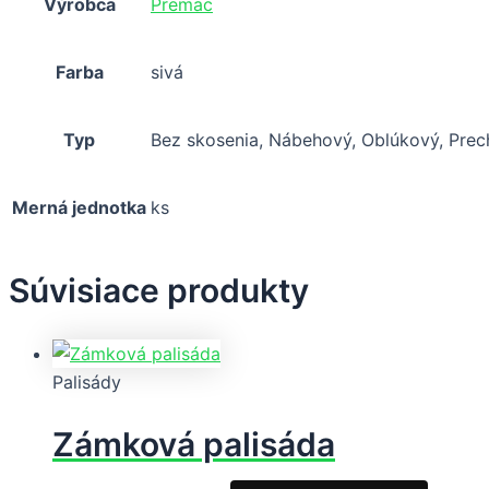
Výrobca
Premac
Farba
sivá
Typ
Bez skosenia, Nábehový, Oblúkový, Prec
Merná jednotka
ks
Súvisiace produkty
Palisády
Zámková palisáda