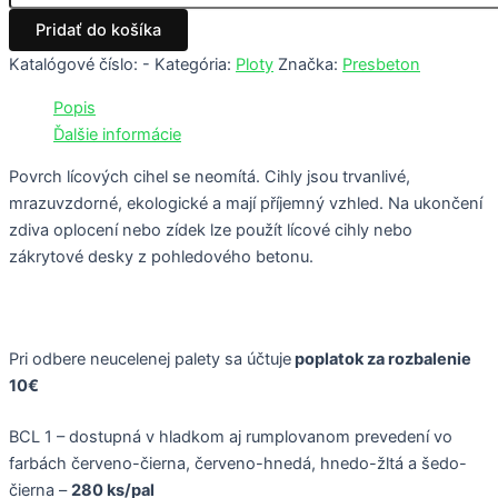
Pridať do košíka
Katalógové číslo:
-
Kategória:
Ploty
Značka:
Presbeton
Popis
Ďalšie informácie
Povrch lícových cihel se neomítá. Cihly jsou trvanlivé,
mrazuvzdorné, ekologické a mají příjemný vzhled. Na ukončení
zdiva oplocení nebo zídek lze použít lícové cihly nebo
zákrytové desky z pohledového betonu.
Pri odbere neucelenej palety sa účtuje
poplatok za rozbalenie
10€
BCL 1 – dostupná v hladkom aj rumplovanom prevedení vo
farbách červeno-čierna, červeno-hnedá, hnedo-žltá a šedo-
čierna –
280 ks/pal