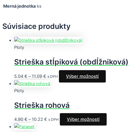
Merná jednotka
ks
Súvisiace produkty
Ploty
Strieška stĺpiková (obdĺžniková)
5.04
€
–
11.09
€
Výber možností
s DPH
Ploty
Strieška rohová
4.90
€
–
10.22
€
Výber možností
s DPH