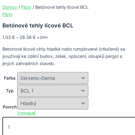
Domov
/
Ploty
/ Betónové tehly lícové BCL
Ploty
Betónové tehly lícové BCL
1.03
€
–
28.38
€
s DPH
Betonové lícové cihly hladké nebo rumplované (otlučené) se
používají ke zdění budov, zídek, oplocení, sloupků pergol a
jiných zahradních staveb.
Farba
Typ
Povrch
Vymazať