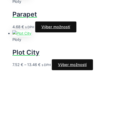
Ploty
Parapet
4.68
€
Výber možností
s DPH
Ploty
Plot City
7.52
€
–
13.46
€
Výber možností
s DPH