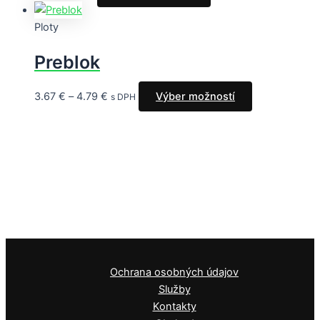
Ploty
Preblok
3.67
€
–
4.79
€
Výber možností
s DPH
Ochrana osobných údajov
Služby
Kontakty