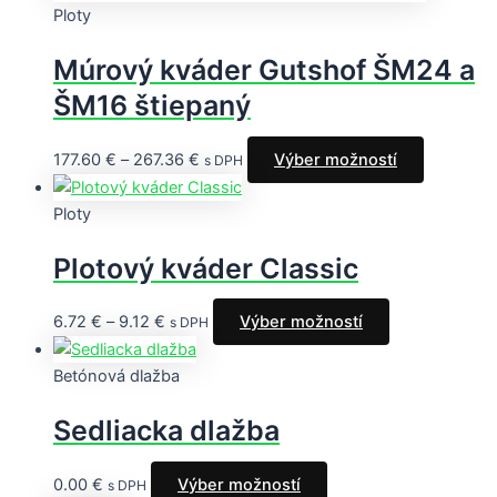
Ploty
Múrový kváder Gutshof ŠM24 a
ŠM16 štiepaný
177.60
€
–
267.36
€
Výber možností
s DPH
Ploty
Plotový kváder Classic
6.72
€
–
9.12
€
Výber možností
s DPH
Betónová dlažba
Sedliacka dlažba
0.00
€
Výber možností
s DPH