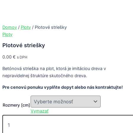
množstvo
Preskočiť
This
This
This
This
Plotové
na
product
product
product
product
striešky
obsah
has
has
has
has
multiple
multiple
multiple
multiple
Domov
/
Ploty
/ Plotové striešky
variants.
variants.
variants.
variants.
Ploty
The
The
The
The
Plotové striešky
options
options
options
options
may
may
may
may
0.00
€
s DPH
be
be
be
be
chosen
chosen
chosen
chosen
Betónová strieška na plot, ktorá je imitáciou dreva v
on
on
on
on
nepravidelnej štruktúre skutočného dreva.
the
the
the
the
Pre cenovú ponuku vyplňte dopyt alebo nás kontraktujte!
product
product
product
product
page
page
page
page
Rozmery [cm]
Vymazať