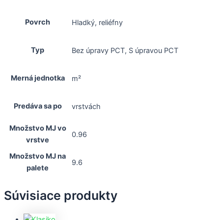
Povrch
Hladký, reliéfny
Typ
Bez úpravy PCT, S úpravou PCT
Merná jednotka
m²
Predáva sa po
vrstvách
Množstvo MJ vo
0.96
vrstve
Množstvo MJ na
9.6
palete
Súvisiace produkty