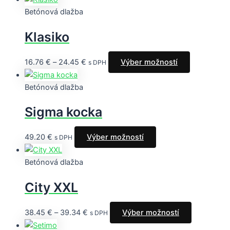
Betónová dlažba
Klasiko
16.76
€
–
24.45
€
Výber možností
s DPH
Betónová dlažba
Sigma kocka
49.20
€
Výber možností
s DPH
Betónová dlažba
City XXL
38.45
€
–
39.34
€
Výber možností
s DPH