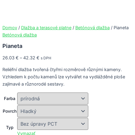
množstvo
Preskočiť
This
This
This
This
Pianeta
na
product
product
product
product
obsah
has
has
has
has
multiple
multiple
multiple
multiple
Domov
/
Dlažba a terasové platne
/
Betónová dlažba
/ Pianeta
variants.
variants.
variants.
variants.
Betónová dlažba
The
The
The
The
Pianeta
options
options
options
options
may
may
may
may
26.03
€
–
42.32
€
s DPH
be
be
be
be
chosen
chosen
chosen
chosen
Reliéfní dlažba tvořená čtyřmi rozměrově různými kameny.
on
on
on
on
Vzhledem k počtu kamenů lze vytvářet na vydlážděné ploše
the
the
the
the
zajímavé a různorodé sestavy.
product
product
product
product
page
page
page
page
Farba
Povrch
Typ
Vymazať