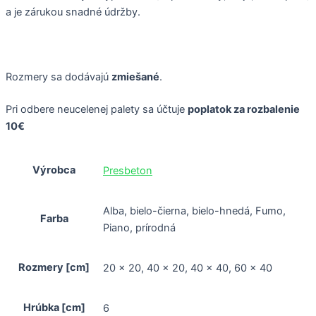
a je zárukou snadné údržby.
Rozmery sa dodávajú
zmiešané
.
Pri odbere neucelenej palety sa účtuje
poplatok za rozbalenie
10€
Výrobca
Presbeton
Alba, bielo-čierna, bielo-hnedá, Fumo,
Farba
Piano, prírodná
Rozmery [cm]
20 x 20, 40 x 20, 40 x 40, 60 x 40
Hrúbka [cm]
6