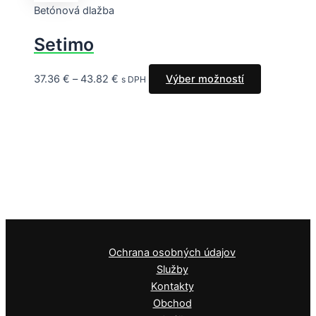
Betónová dlažba
Setimo
37.36
€
–
43.82
€
Výber možností
s DPH
Ochrana osobných údajov
Služby
Kontakty
Obchod